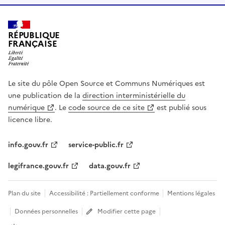
RÉPUBLIQUE
FRANÇAISE
Le site du pôle Open Source et Communs Numériques est
une publication de la
direction interministérielle du
numérique
. Le
code source de ce site
est publié sous
licence libre.
info.gouv.fr
service-public.fr
legifrance.gouv.fr
data.gouv.fr
Plan du site
Accessibilité : Partiellement conforme
Mentions légales
Données personnelles
Modifier cette page