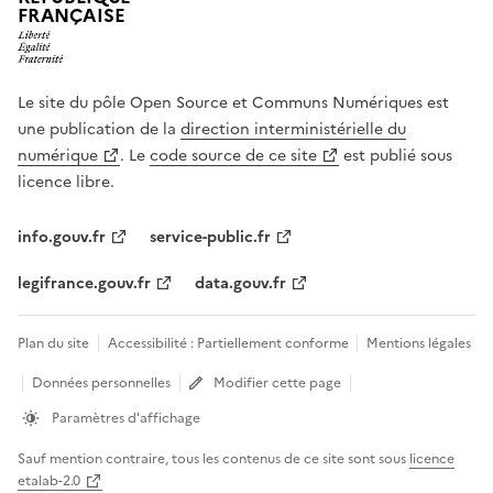
FRANÇAISE
Le site du pôle Open Source et Communs Numériques est
une publication de la
direction interministérielle du
numérique
. Le
code source de ce site
est publié sous
licence libre.
info.gouv.fr
service-public.fr
legifrance.gouv.fr
data.gouv.fr
Plan du site
Accessibilité : Partiellement conforme
Mentions légales
Données personnelles
Modifier cette page
Paramètres d'affichage
Sauf mention contraire, tous les contenus de ce site sont sous
licence
etalab-2.0