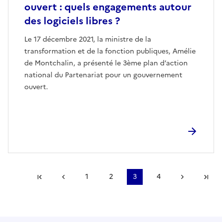
ouvert : quels engagements autour
des logiciels libres ?
Le 17 décembre 2021, la ministre de la
transformation et de la fonction publiques, Amélie
de Montchalin, a présenté le 3ème plan d’action
national du Partenariat pour un gouvernement
ouvert.
Première page
Page précédente
1
2
3
4
Page suiv
De